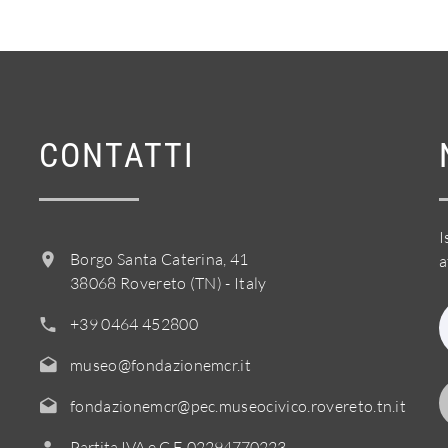
CONTATTI
I
Borgo Santa Caterina, 41
a
38068 Rovereto (TN) - Italy
+39 0464 452800
museo@fondazionemcr.it
fondazionemcr@pec.museocivico.rovereto.tn.it
Partita IVA e C.F. 02294770223