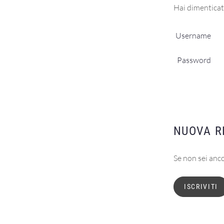
Hai dimentica
Username
Password
NUOVA R
Se non sei anco
ISCRIVITI